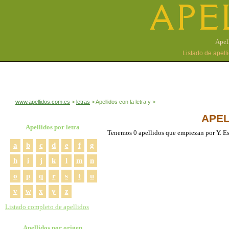
APE
Apell
Listado de apell
www.apellidos.com.es
letras
Apellidos con la letra y
APEL
Apellidos por letra
Tenemos 0 apellidos que empiezan por Y. E
a
b
c
d
e
f
g
h
i
j
k
l
m
n
o
p
q
r
s
t
u
v
w
x
y
z
Listado completo de apellidos
Apellidos por origen