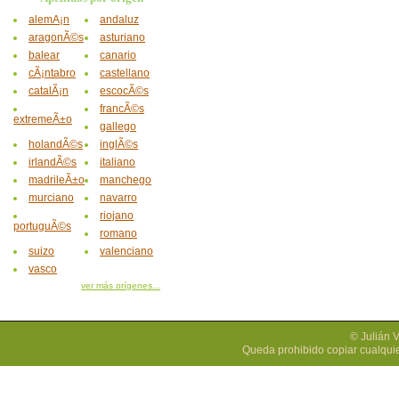
alemÃ¡n
andaluz
aragonÃ©s
asturiano
balear
canario
cÃ¡ntabro
castellano
catalÃ¡n
escocÃ©s
francÃ©s
extremeÃ±o
gallego
holandÃ©s
inglÃ©s
irlandÃ©s
italiano
madrileÃ±o
manchego
murciano
navarro
riojano
portuguÃ©s
romano
suizo
valenciano
vasco
ver más orígenes...
© Julián 
Queda prohibido copiar cualquie