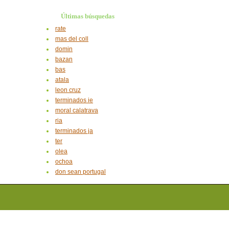
Últimas búsquedas
rate
mas del coll
domin
bazan
bas
atala
leon cruz
terminados ie
moral calatrava
ria
terminados ja
ter
olea
ochoa
don sean portugal