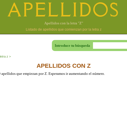
APELLIDOS
Apellidos con la letra "Z"
Listado de apellidos que comienzan por la letra z
Introduce tu búsqueda
letra z
APELLIDOS CON Z
 apellidos que empiezan por Z. Esperamos ir aumentando el número.