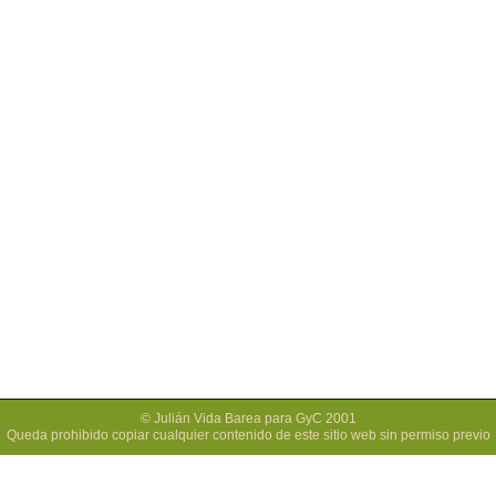
© Julián Vida Barea para GyC 2001
Queda prohibido copiar cualquier contenido de este sitio web sin permiso previo