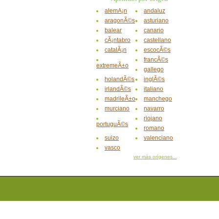
alemÃ¡n
andaluz
aragonÃ©s
asturiano
balear
canario
cÃ¡ntabro
castellano
catalÃ¡n
escocÃ©s
francÃ©s
extremeÃ±o
gallego
holandÃ©s
inglÃ©s
irlandÃ©s
italiano
madrileÃ±o
manchego
murciano
navarro
riojano
portuguÃ©s
romano
suizo
valenciano
vasco
ver más orígenes...