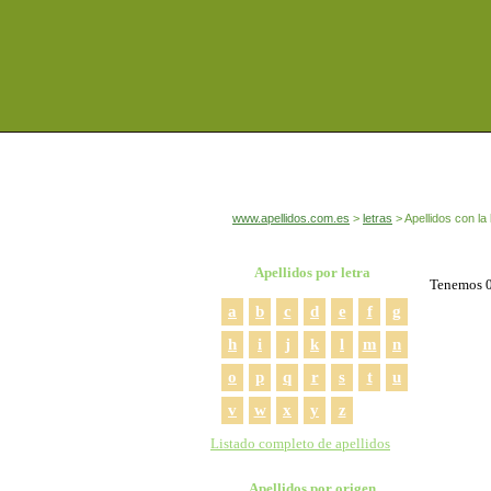
www.apellidos.com.es
letras
Apellidos con la 
Apellidos por letra
Tenemos 0
a
b
c
d
e
f
g
h
i
j
k
l
m
n
o
p
q
r
s
t
u
v
w
x
y
z
Listado completo de apellidos
Apellidos por origen