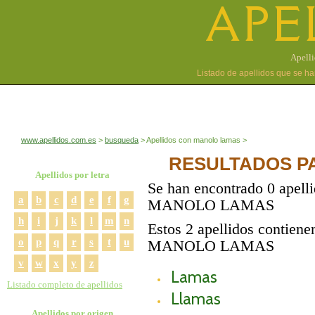
APE
Apell
Listado de apellidos que se h
www.apellidos.com.es
busqueda
Apellidos con manolo lamas
RESULTADOS P
Apellidos por letra
Se han encontrado 0 apell
a
b
c
d
e
f
g
MANOLO LAMAS
h
i
j
k
l
m
n
Estos 2 apellidos contiene
o
p
q
r
s
t
u
MANOLO LAMAS
v
w
x
y
z
Lamas
Listado completo de apellidos
Llamas
Apellidos por origen