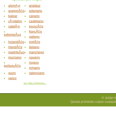
alemÃ¡n
andaluz
aragonÃ©s
asturiano
balear
canario
cÃ¡ntabro
castellano
catalÃ¡n
escocÃ©s
francÃ©s
extremeÃ±o
gallego
holandÃ©s
inglÃ©s
irlandÃ©s
italiano
madrileÃ±o
manchego
murciano
navarro
riojano
portuguÃ©s
romano
suizo
valenciano
vasco
ver más orígenes...
© Julián 
Queda prohibido copiar cualquie