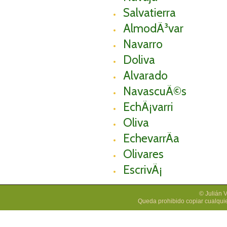
Salvatierra
AlmodÃ³var
Navarro
Doliva
Alvarado
NavascuÃ©s
EchÃ¡varri
Oliva
EchevarrÃ­a
Olivares
EscrivÃ¡
© Julián 
Queda prohibido copiar cualquie