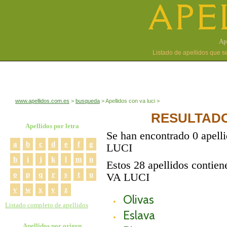
APE
Ap
Listado de apellidos que s
www.apellidos.com.es
busqueda
Apellidos con va luci
RESULTADO
Apellidos por letra
Se han encontrado 0 apell
a
b
c
d
e
f
g
LUCI
h
i
j
k
l
m
n
Estos 28 apellidos contien
o
p
q
r
s
t
u
VA LUCI
v
w
x
y
z
Olivas
Listado completo de apellidos
Eslava
Apellidos por origen