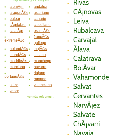
Rivas
alemÃ¡n
andaluz
CÃ¡novas
aragonÃ©s
asturiano
balear
canario
Leiva
cÃ¡ntabro
castellano
Rubalcava
catalÃ¡n
escocÃ©s
francÃ©s
Carvajal
extremeÃ±o
gallego
Ãlava
holandÃ©s
inglÃ©s
irlandÃ©s
italiano
Calatrava
madrileÃ±o
manchego
BolÃ­var
murciano
navarro
riojano
Vahamonde
portuguÃ©s
romano
Salvat
suizo
valenciano
vasco
Cervantes
ver más orígenes...
NarvÃ¡ez
Salvate
ChÃ¡varri
Navaja