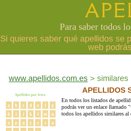
APE
Para saber todos lo
Si quieres saber qué apellidos se p
web podrás
www.apellidos.com.es
similares
APELLIDOS 
Apellidos por letra
En todos los listados de apell
a
b
c
d
e
f
g
podrás ver un enlace llamado "v
todos los apellidos similares al 
h
i
j
k
l
m
n
o
p
q
r
s
t
u