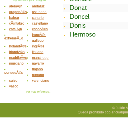
Donat
alemÃ¡n
andaluz
aragonÃ©s
asturiano
Doncel
balear
canario
cÃ¡ntabro
castellano
Donis
catalÃ¡n
escocÃ©s
Hermoso
francÃ©s
extremeÃ±o
gallego
holandÃ©s
inglÃ©s
irlandÃ©s
italiano
madrileÃ±o
manchego
murciano
navarro
riojano
portuguÃ©s
romano
suizo
valenciano
vasco
ver más orígenes...
© Julián 
Queda prohibido copiar cualquie