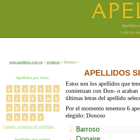
APE
Apellidos 
Lista de ap
www.apellidos.com.es
similares
Donoso
APELLIDOS S
Apellidos por letra
Estos son los apellidos que te
a
b
c
d
e
f
g
comienzan con Don- o acaban c
últimas letras del apellido sele
h
i
j
k
l
m
n
o
p
q
r
s
t
u
Por el momento tenemos 6 apell
elegido: Donoso
v
w
x
y
z
Listado completo de apellidos
Barroso
Donaire
Apellidos por origen