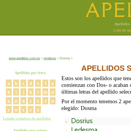
APE
Apellidos 
Lista de a
www.apellidos.com.es
similares
Dosma
APELLIDOS 
Apellidos por letra
Estos son los apellidos que te
a
b
c
d
e
f
g
comienzan con Dos- o acaban c
últimas letras del apellido sele
h
i
j
k
l
m
n
o
p
q
r
s
t
u
Por el momento tenemos 2 apell
elegido: Dosma
v
w
x
y
z
Listado completo de apellidos
Dosrius
Ledesma
Apellidos por origen