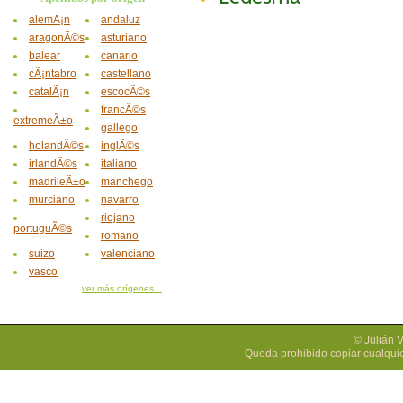
alemÃ¡n
andaluz
aragonÃ©s
asturiano
balear
canario
cÃ¡ntabro
castellano
catalÃ¡n
escocÃ©s
francÃ©s
extremeÃ±o
gallego
holandÃ©s
inglÃ©s
irlandÃ©s
italiano
madrileÃ±o
manchego
murciano
navarro
riojano
portuguÃ©s
romano
suizo
valenciano
vasco
ver más orígenes...
© Julián 
Queda prohibido copiar cualquie