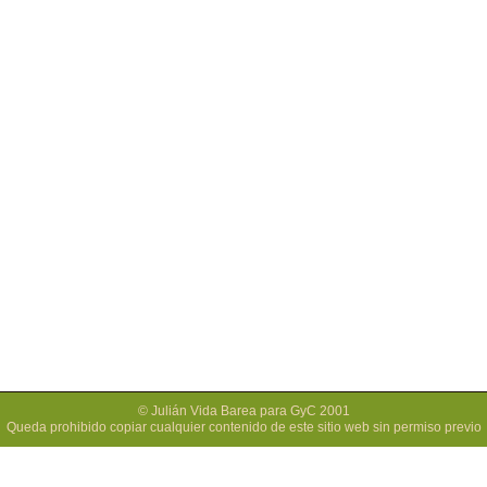
© Julián Vida Barea para GyC 2001
Queda prohibido copiar cualquier contenido de este sitio web sin permiso previo