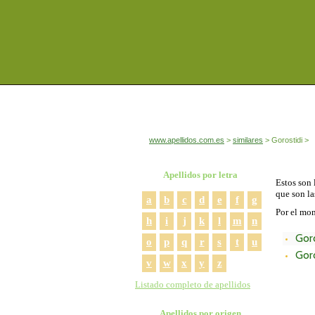
www.apellidos.com.es
similares
Gorostidi
Apellidos por letra
Estos son 
que son la
a
b
c
d
e
f
g
Por el mom
h
i
j
k
l
m
n
Gor
o
p
q
r
s
t
u
Gor
v
w
x
y
z
Listado completo de apellidos
Apellidos por origen