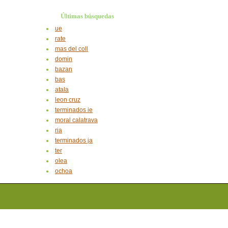
Últimas búsquedas
ue
rate
mas del coll
domin
bazan
bas
atala
leon cruz
terminados ie
moral calatrava
ria
terminados ja
ter
olea
ochoa