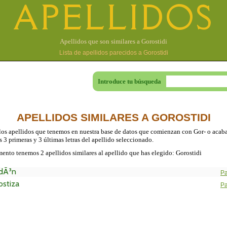
APELLIDOS
Apellidos que son similares a Gorostidi
Lista de apellidos parecidos a Gorostidi
Introduce tu búsqueda
APELLIDOS SIMILARES A GOROSTIDI
los apellidos que tenemos en nuestra base de datos que comienzan con Gor- o acaba
s 3 primeras y 3 últimas letras del apellido seleccionado.
ento tenemos 2 apellidos similares al apellido que has elegido: Gorostidi
dÃ³n
Pa
ostiza
Pa