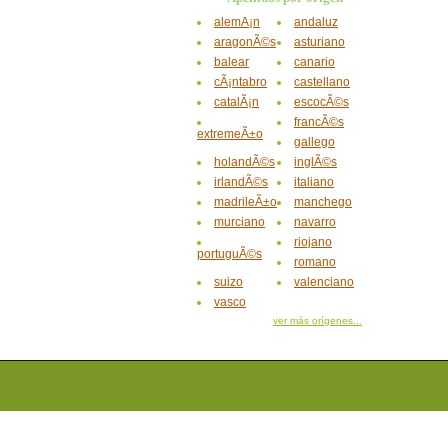
alemÃ¡n
andaluz
aragonÃ©s
asturiano
balear
canario
cÃ¡ntabro
castellano
catalÃ¡n
escocÃ©s
francÃ©s
extremeÃ±o
gallego
holandÃ©s
inglÃ©s
irlandÃ©s
italiano
madrileÃ±o
manchego
murciano
navarro
riojano
portuguÃ©s
romano
suizo
valenciano
vasco
ver más orígenes...