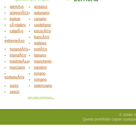
alemÃ¡n
andaluz
aragonÃ©s
asturiano
balear
canario
cÃ¡ntabro
castellano
catalÃ¡n
escocÃ©s
francÃ©s
extremeÃ±o
gallego
holandÃ©s
inglÃ©s
irlandÃ©s
italiano
madrileÃ±o
manchego
murciano
navarro
riojano
portuguÃ©s
romano
suizo
valenciano
vasco
ver más orígenes...
© Julián 
Queda prohibido copiar cualquie