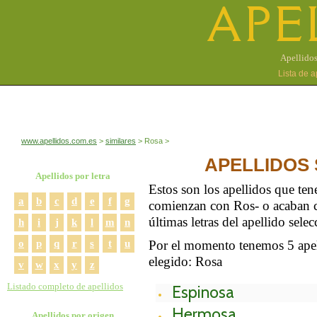
APE
Apellidos
Lista de 
www.apellidos.com.es
similares
Rosa
APELLIDOS 
Apellidos por letra
Estos son los apellidos que te
a
b
c
d
e
f
g
comienzan con Ros- o acaban c
últimas letras del apellido sele
h
i
j
k
l
m
n
o
p
q
r
s
t
u
Por el momento tenemos 5 apell
elegido: Rosa
v
w
x
y
z
Listado completo de apellidos
Espinosa
Hermosa
Apellidos por origen