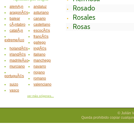
Rosado
alemÃ¡n
andaluz
aragonÃ©s
asturiano
Rosales
balear
canario
cÃ¡ntabro
castellano
Rosas
catalÃ¡n
escocÃ©s
francÃ©s
extremeÃ±o
gallego
holandÃ©s
inglÃ©s
irlandÃ©s
italiano
madrileÃ±o
manchego
murciano
navarro
riojano
portuguÃ©s
romano
suizo
valenciano
vasco
ver más orígenes...
© Julián 
Queda prohibido copiar cualquie